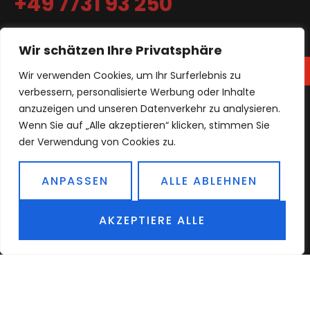
+49 7731 93 250
Wir schätzen Ihre Privatsphäre
Wir verwenden Cookies, um Ihr Surferlebnis zu
verbessern, personalisierte Werbung oder Inhalte
anzuzeigen und unseren Datenverkehr zu analysieren.
INDUSTRIESTRASSE 8 , 78224 SINGEN
Wenn Sie auf „Alle akzeptieren“ klicken, stimmen Sie
der Verwendung von Cookies zu.
ANPASSEN
ALLE ABLEHNEN
MON – FR: 8:30 – 16:00 UHR
AKZEPTIERE ALLE
IMPRESSUM
KONTAKT
DATENSCHUTZ